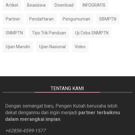
Artikel
Beasiswa
Download
INFOGRAFIS
Partner
Pendaftaran
Pengumuman
SBMPTN
SNMPTN
Tips Trik Panduan
Uji Coba SNMPTN
Ujian Mandiri
Ujian Nasional
Video
TENTANG KAMI
Dengan semangat baru, Pengen Kuliah berusaha lebih
dekat denganmu dan ingin menjadi
partner terbaikmu
dalam merangkai impian
.
+62856-4599-1577