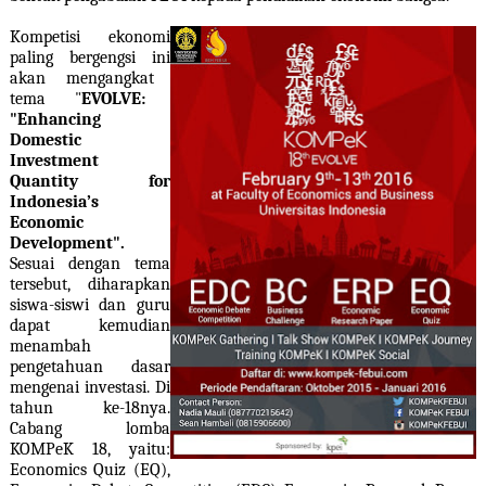
Kompetisi
ekonomi
paling bergengsi ini
akan mengangkat
tema
"
EVOLVE:
"
Enhancing
Domestic
Investment
Quantity for
Indonesia’s
Economic
Development".
Sesuai dengan tema
tersebut, diharapkan
siswa-siswi dan guru
dapat kemudian
menambah
pengetahuan dasar
mengenai investasi.
Di
tahun ke-18nya
.
Cabang lomba
KOMPeK 1
8
, yaitu:
Economics Quiz (EQ),