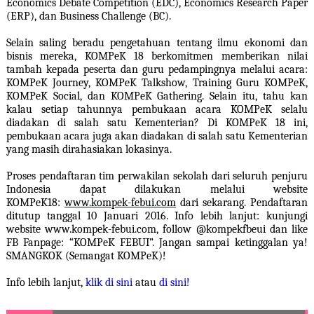
Economics Debate Competition (EDC), Economics Research Paper
(ERP), dan Business Challenge (BC).
Selain saling beradu pengetahuan tentang ilmu ekonomi dan
bisnis mereka, KOMPeK 18 berkomitmen memberikan nilai
tambah kepada peserta dan guru pedampingnya melalui
acara:
KOMPeK Journey, KOMPeK Talkshow, Training Guru KOMPeK,
KOMPeK Social, dan KOMPeK Gathering.
Selain
itu
, tahu kan
kalau setiap tahunnya
pembukaan
acara
KOMPeK
selalu
diadakan di salah satu Kementerian? Di KOMPeK 18 ini,
pembukaan acara juga akan diadakan di salah satu Kementerian
yang masih dirahasiakan lokasinya.
Proses pendaftaran tim perwakilan sekolah dari seluruh penjuru
Indonesia dapat dilakukan melalui website
KOMPeK1
8
:
www.kompek-febui.com
dari sekarang.
Pendaftaran
ditutup tanggal 1
0
Januari 2016. Info lebih lanjut: kunjungi
website
www.kompek-febui.com
, follow @kompekfbeui dan like
FB Fanpage: “KOMPeK FEBUI”.
Jangan sampai ketinggalan ya!
SMANGKOK (Semangat KOMPeK)!
I
nfo lebih lanjut,
klik di sini
atau
di sini!