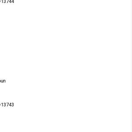
d=13744
pun
d=13743