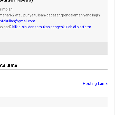
Aditia Prasetio)
i Impian
menarik? atau punya tulisan/gagasan/pengalaman yang ingin
nfokuliah@gmail.com
.
ap hari?
Klik di sini dan temukan pengenkuliah di platform
CA JUGA...
Posting Lama