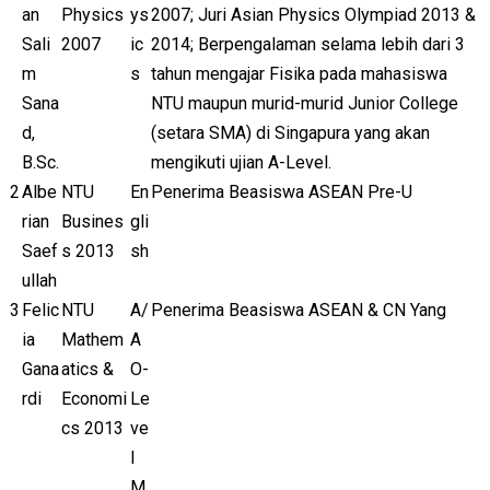
an
Physics
ys
2007; Juri Asian Physics Olympiad 2013 &
Sali
2007
ic
2014; Berpengalaman selama lebih dari 3
m
s
tahun mengajar Fisika pada mahasiswa
Sana
NTU maupun murid-murid Junior College
d,
(setara SMA) di Singapura yang akan
B.Sc.
mengikuti ujian A-Level.
2
Albe
NTU
En
Penerima Beasiswa ASEAN Pre-U
rian
Busines
gli
Saef
s 2013
sh
ullah
3
Felic
NTU
A/
Penerima Beasiswa ASEAN & CN Yang
ia
Mathem
A
Gana
atics &
O-
rdi
Economi
Le
cs 2013
ve
l
M