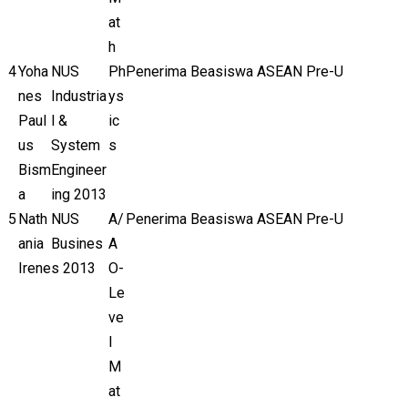
at
h
4
Yoha
NUS
Ph
Penerima Beasiswa ASEAN Pre-U
nes
Industria
ys
Paul
l &
ic
us
System
s
Bism
Engineer
a
ing 2013
5
Nath
NUS
A/
Penerima Beasiswa ASEAN Pre-U
ania
Busines
A
Irene
s 2013
O-
Le
ve
l
M
at