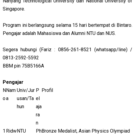
Nanyang Technological University dan National University of
Singapore.
Program ini berlangsung selama 15 hari bertempat di Bintaro.
Pengajar adalah Mahasiswa dan Alumni NTU dan NUS.
Segera hubungi (Fariz : 0856-261-8521 (whatsapp/line) /
0813-2592-5592
BBM pin 75B5166A
Pengajar
N
Nam
Univ/Jur
P
Profil
o
a
usan/Ta
el
hun
aja
ra
n
1
Ridw
NTU
Ph
Bronze Medalist, Asian Physics Olympiad