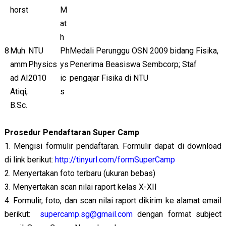
horst
M
at
h
8
Muh
NTU
Ph
Medali Perunggu OSN 2009 bidang Fisika,
amm
Physics
ys
Penerima Beasiswa Sembcorp; Staf
ad Al
2010
ic
pengajar Fisika di NTU
Atiqi,
s
B.Sc.
Prosedur Pendaftaran Super Camp
1. Mengisi formulir pendaftaran. Formulir dapat di download
di link berikut:
http://tinyurl.com/formSuperCamp
2. Menyertakan foto terbaru (ukuran bebas)
3. Menyertakan scan nilai raport kelas X-XII
4. Formulir, foto, dan scan nilai raport dikirim ke alamat email
berikut:
supercamp.sg@gmail.com
dengan format subject