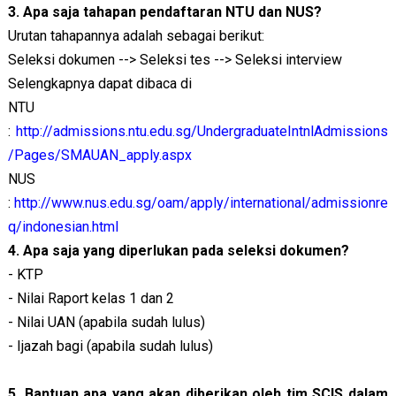
3. Apa saja tahapan pendaftaran NTU dan NUS?
Urutan tahapannya adalah sebagai berikut:
Seleksi dokumen --> Seleksi tes --> Seleksi interview
Selengkapnya dapat dibaca di
NTU
:
http://admissions.ntu.edu.sg/UndergraduateIntnlAdmissions
/Pages/SMAUAN_apply.aspx
NUS
:
http://www.nus.edu.sg/oam/apply/international/admissionre
q/indonesian.html
4. Apa saja yang diperlukan pada seleksi dokumen?
- KTP
- Nilai Raport kelas 1 dan 2
- Nilai UAN (apabila sudah lulus)
- Ijazah bagi (apabila sudah lulus)
5. Bantuan apa yang akan diberikan oleh tim SCIS dalam