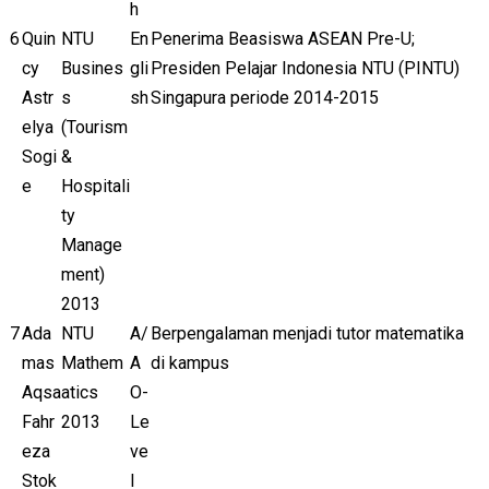
h
6
Quin
NTU
En
Penerima Beasiswa ASEAN Pre-U;
cy
Busines
gli
Presiden Pelajar Indonesia NTU (PINTU)
Astr
s
sh
Singapura periode 2014-2015
elya
(Tourism
Sogi
&
e
Hospitali
ty
Manage
ment)
2013
7
Ada
NTU
A/
Berpengalaman menjadi tutor matematika
mas
Mathem
A
di kampus
Aqsa
atics
O-
Fahr
2013
Le
eza
ve
Stok
l