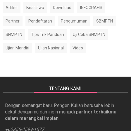
Artikel
Beasiswa
Download
INFOGRAFIS
Partner
Pendaftaran
Pengumuman
SBMPTN
SNMPTN
Tips Trik Panduan
Uji Coba SNMPTN
Ujian Mandiri
Ujian Nasional
Video
TENTANG KAMI
Dengan semangat baru, Pengen Kuliah berusaha lebih
dekat denganmu dan ingin menjadi
partner terbaikmu
dalam merangkai impian
.
+62856-4599-1577