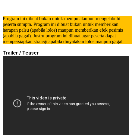
Program ini dibuat bukan untuk menipu ataupun mengelabuhi
peserta snmptn. Program ini dibuat bukan untuk memberikan
harapan palsu (apabila lolos) maupun memberikan efek pesimis
(apabila gagal). Justru program ini dibuat agar peserta dapat
mempersiapkan strategi apabila dinyatakan lolos maupun gagal.
Trailer / Teaser