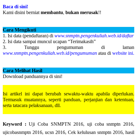
Baca di sini!
Kami disini berniat
membantu
,
bukan merusak
!!
Cara Mengikuti
1. Isi data (pendaftaran) di
www.snmptn.pengenkuliah.web.id/daftar
2. Isi data sampai muncul ucapan “Terimakasih”
3. Tunggu pengumuman di laman
www.snmptn.pengenkuliah.web.id/pengumuman
atau di
website ini.
Cara Melihat Hasil
Download panduannya di sini!
Isi artikel ini dapat berubah sewaktu-waktu apabila diperlukan.
Termasuk muatannya, seperti panduan, perjanjian dan ketentuan,
serta tatacara pelaksanaan, dll.
Keyword :
Uji Coba SNMPTN 2016, uji coba snmptn 2016,
ujicobasnmptn 2016, ucsn 2016, Cek kelulusan snmptn 2016, hasil