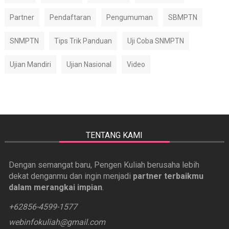
Partner
Pendaftaran
Pengumuman
SBMPTN
SNMPTN
Tips Trik Panduan
Uji Coba SNMPTN
Ujian Mandiri
Ujian Nasional
Video
TENTANG KAMI
Dengan semangat baru, Pengen Kuliah berusaha lebih
dekat denganmu dan ingin menjadi
partner terbaikmu
dalam merangkai impian
.
+62856-4599-1577
webinfokuliah@gmail.com