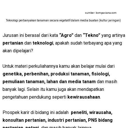
sumber: kompasiana.com
Teknologi perbanyakan tanaman secara vegetatif dalam media buatan (kultur jaringan)
Jurusan ini berasal dari kata
“Agro”
dan
“Tekno”
yang artinya
pertanian
dan
teknologi
, apakah sudah terbayang apa yang
akan dipelajari?
Untuk materi perkuliahannya kamu akan belajar mulai dari
genetika, perbenihan, produksi tanaman, fisiologi,
pemuliaan tanaman, lahan dan media tanam
dan masih
banyak lagi. Selain itu kamu juga akan mendapatkan
pengetahuan pendukung seperti
kewirausahaan
.
Prospek karir di bidang ini adalah
peneliti, wirausaha,
konsultan pertanian, industri pertanian, PNS bidang
pertanian, petani,
dan masih banyak lainnya.